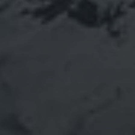
SEARCH
SEARCH
RECENTE BERICHTEN
Efficiënter magazijnbeheer met flexibele
maatwerksoftware
Laat de zon weer stralen: waarom zonnepanelen
schoonmaken loont
Essentiële tips voor veilige en efficiënte elektrische
installaties
Ontdek je roots: de verrassingen van moderne dna-
tests