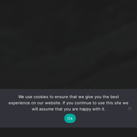
CATEGORIEËN
Algemeen
Auto
Financieel
Marketing
Werk
Zakelijk
© 2026
MAKING MATTERS
We use cookies to ensure that we give you the best
experience on our website. If you continue to use this site we
THEME BY
ANDERS NORÉN
will assume that you are happy with it.
Ok