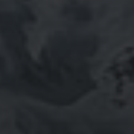
Hoe digitalisering het moderne onderwijs
transformeert
RECENTE REACTIES
No comments to show.
ARCHIEVEN
June 2026
November 2025
October 2025
September 2025
August 2025