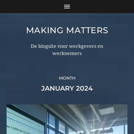
MAKING MATTERS
De blogsite voor werkgevers en
werknemers
MONTH
JANUARY 2024