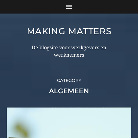
MAKING MATTERS
De blogsite voor werkgevers en
werknemers
CATEGORY
ALGEMEEN