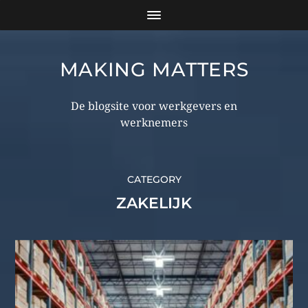
MAKING MATTERS
De blogsite voor werkgevers en
werknemers
CATEGORY
ZAKELIJK