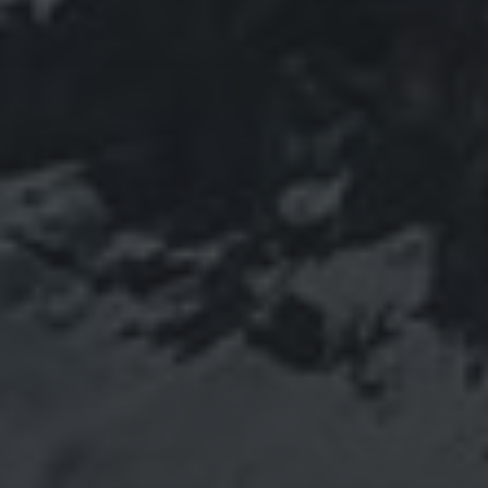
schoonmaken loont
Essentiële tips voor veilige en efficiënte elektrische
installaties
Ontdek je roots: de verrassingen van moderne dna-
tests
Hoe digitalisering het moderne onderwijs
transformeert
RECENTE REACTIES
No comments to show.
ARCHIEVEN
June 2026