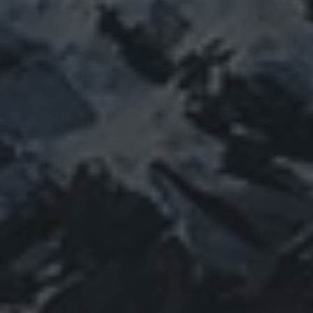
SEARCH
SEARCH
RECENTE BERICHTEN
Efficiënter magazijnbeheer met flexibele
maatwerksoftware
Laat de zon weer stralen: waarom zonnepanelen