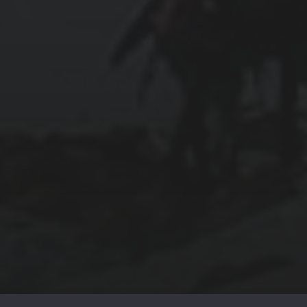
April 2023
March 2023
December 2022
CATEGORIEËN
Algemeen
Auto
Financieel
Marketing
Werk
Zakelijk
© 2026
MAKING MATTERS