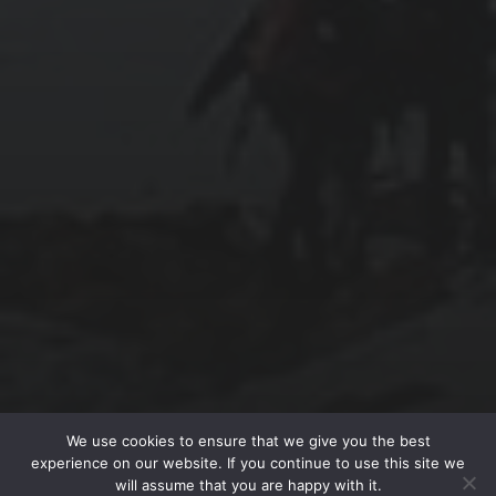
December 2022
CATEGORIEËN
Algemeen
Auto
Financieel
Marketing
Werk
Zakelijk
© 2026
MAKING MATTERS
We use cookies to ensure that we give you the best
experience on our website. If you continue to use this site we
THEME BY
ANDERS NORÉN
will assume that you are happy with it.