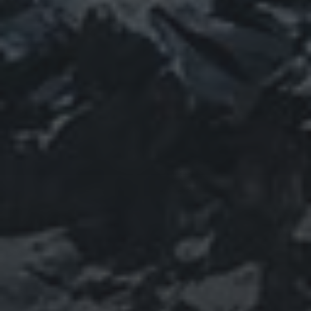
installaties
Ontdek je roots: de verrassingen van moderne dna-
tests
Hoe digitalisering het moderne onderwijs
transformeert
RECENTE REACTIES
No comments to show.
ARCHIEVEN
June 2026
November 2025
October 2025