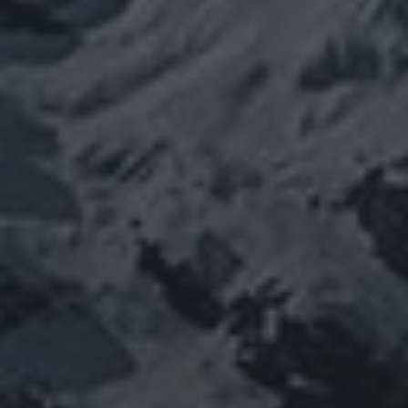
SEARCH
SEARCH
RECENTE BERICHTEN
Efficiënter magazijnbeheer met flexibele
maatwerksoftware
Laat de zon weer stralen: waarom zonnepanelen
schoonmaken loont
Essentiële tips voor veilige en efficiënte elektrische