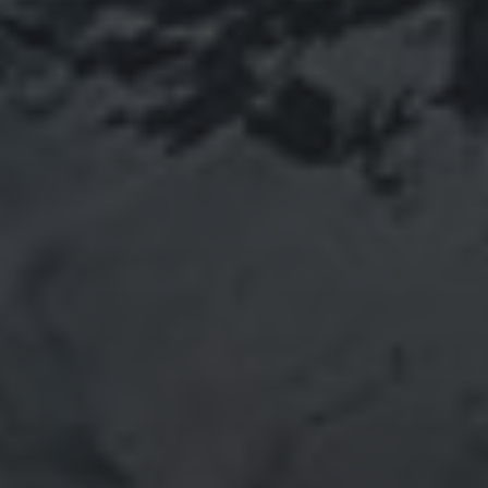
schoonmaken loont
Essentiële tips voor veilige en efficiënte elektrische
installaties
Ontdek je roots: de verrassingen van moderne dna-
tests
Hoe digitalisering het moderne onderwijs
transformeert
RECENTE REACTIES
No comments to show.
ARCHIEVEN
June 2026