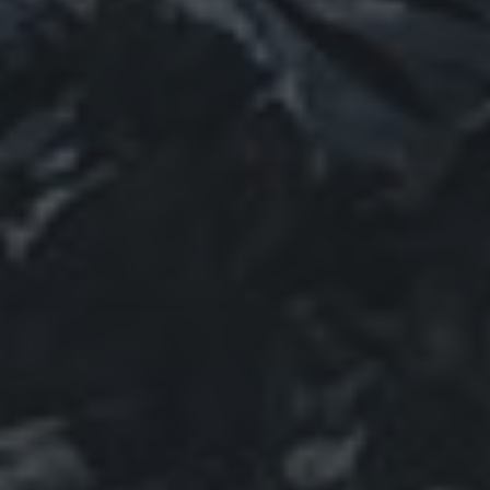
SEARCH
SEARCH
RECENTE BERICHTEN
Efficiënter magazijnbeheer met flexibele
maatwerksoftware
Laat de zon weer stralen: waarom zonnepanelen