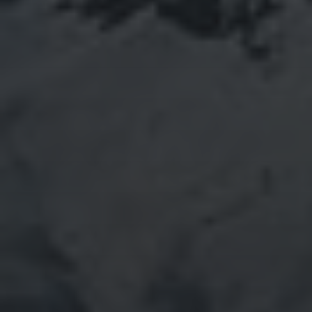
RECENTE BERICHTEN
Efficiënter magazijnbeheer met flexibele
maatwerksoftware
Laat de zon weer stralen: waarom zonnepanelen
schoonmaken loont
Essentiële tips voor veilige en efficiënte elektrische
installaties
Ontdek je roots: de verrassingen van moderne dna-
tests
Hoe digitalisering het moderne onderwijs
transformeert
RECENTE REACTIES
No comments to show.