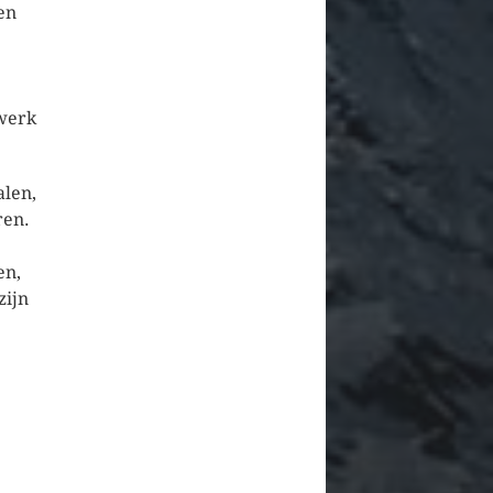
en
wwerk
len,
ren.
en,
zijn