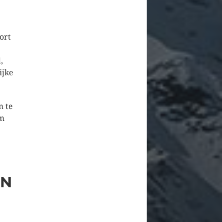
ort
,
ijke
m te
om
AN