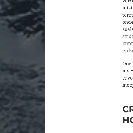
vers
uits
terr
onde
zoal
stru
kunn
en k
Onge
inve
ervo
meeg
C
H