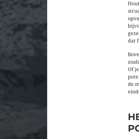
Hout
stru
opva
bijv
geze
dat 
Bove
zoal
Of j
pote
de m
eind
H
P