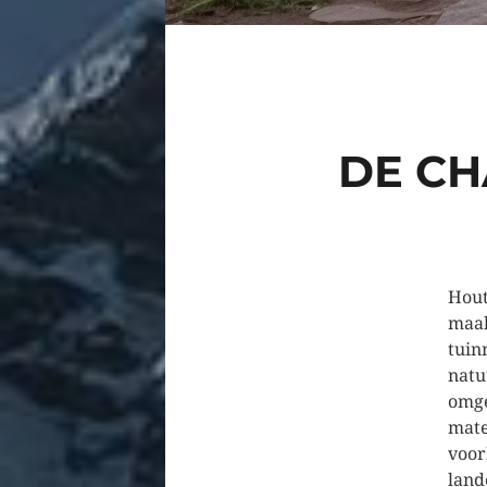
DE CH
Hout
maak
tuin
natu
omge
mate
voor
land