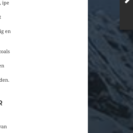
 ipe
t
ig en
zoals
en
den.
R
 van