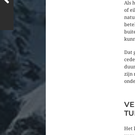
Als 
of e
natu
bete
buit
kunn
Dat 
cede
duur
zijn
onde
VE
TU
Het 