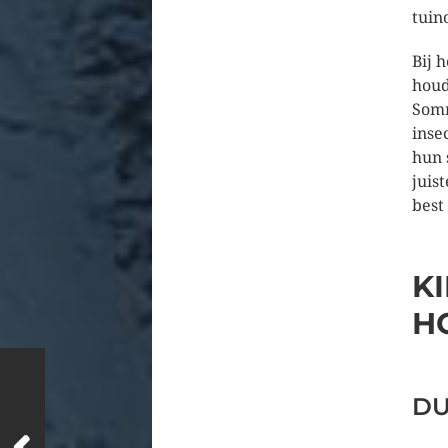
tuin
Bij 
houd
Somm
inse
hun 
juis
best 
K
H
DU