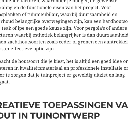
chillende factoren, waaronder je budget, de gewenste
traling en de functionele eisen van het project. Voor
asplanken of tuinmeubilair, waarbij duurzaamheid en
rhoud belangrijke overwegingen zijn, kan een hardhoutso
s teak of ipe een goede keuze zijn. Voor pergola’s of andere
cturen waarbij esthetiek belangrijker is dan duurzaamheid
en zachthoutsoorten zoals ceder of grenen een aantrekkel
osteneffectieve optie zijn.
acht de houtsoort die je kiest, het is altijd een goed idee o
steren in kwaliteitsmateriaal en professionele installatie 
or te zorgen dat je tuinproject er geweldig uitziet en lang
aat.
REATIEVE TOEPASSINGEN V
OUT IN TUINONTWERP