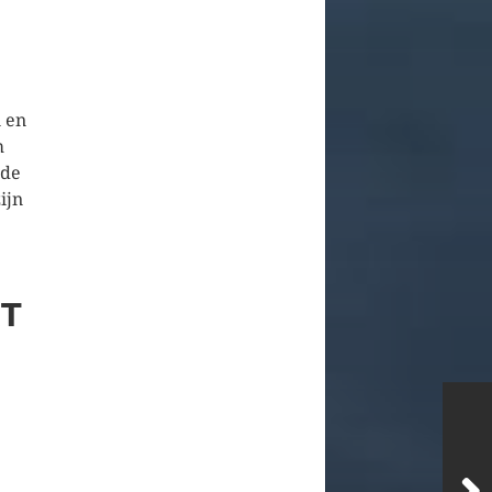
 en
m
 de
ijn
RT